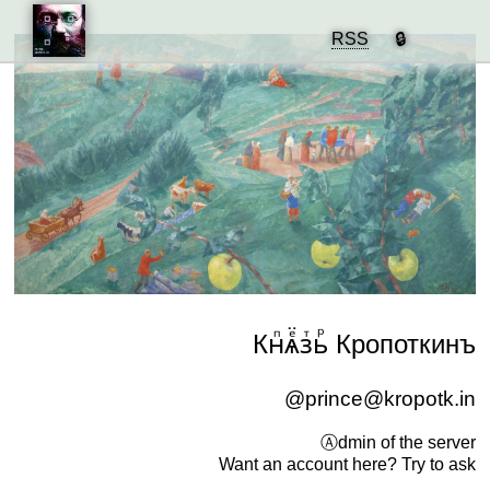
RSS
Кнⷫѧⷷ̈зⷮьⷬ Кропоткинъ
@prince@kropotk.in
Ⓐdmin of the server
Want an account here? Try to ask