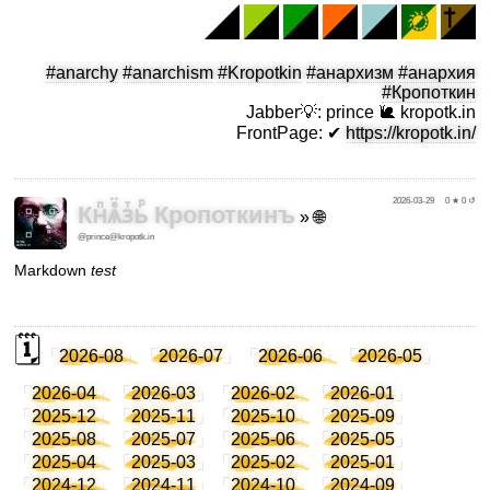
#anarchy
#anarchism
#Kropotkin
#анархизм
#анархия
#Кропоткин
Jabber💡
:
prince 🐌 kropotk.in
FrontPage
:
✔
https://kropotk.in/
2026-03-29
0 ★ 0 ↺
Кнⷫѧⷷ̈зⷮьⷬ Кропоткинъ
»
🌐
@prince@kropotk.in
Markdown
test
2026-08
2026-07
2026-06
2026-05
2026-04
2026-03
2026-02
2026-01
2025-12
2025-11
2025-10
2025-09
2025-08
2025-07
2025-06
2025-05
2025-04
2025-03
2025-02
2025-01
2024-12
2024-11
2024-10
2024-09